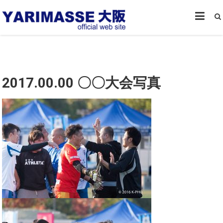
大阪 高槻 精神
大阪,高槻の精神障がい者によ
障がい者によ
るフットサルチーム
るフットサル
チーム｜
YARIMASSE
OSAKAオフィ
2017.00.00 〇〇大会写真
シャルウェブ
サイト